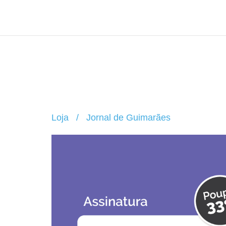
Loja
/
Jornal de Guimarães