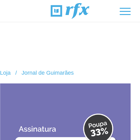
Loja
/
Jornal de Guimarães