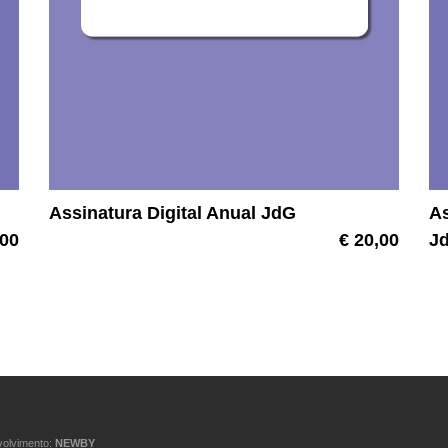
Assinatura Digital Anual JdG
As
,00
€ 20,00
J
volvimento:
NEWBY