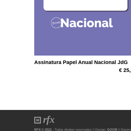
Assinatura Papel Anual Nacional JdG
€ 25
RFX © 2021
- Todos direitos reservados
\\
Design:
QOOB
\\ Desen